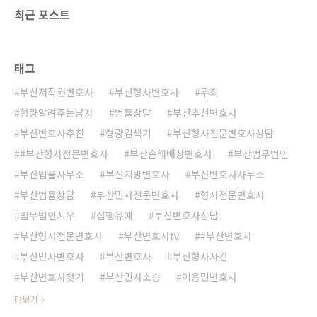
최근 포스트
태그
부산저작권변호사
부산형사변호사
무죄
형량알려주는남자
법률상담
부산추천변호사
부산변호사추천
형량검색기
부산형사전문변호사상담
#부산형사전문변호사
부산손해배상변호사
부산법무법인
부산법률사무소
부산지방변호사
부산변호사사무소
부산법률상담
부산민사전문변호사
형사전문변호사
법무법인시우
집행유예
부산변호사상담
부산형사전문변호사
부산변호사tv
#부산변호사
부산민사변호사
부산변호사
부산형사사건
부산변호사찾기
부산민사소송
이용민변호사
더보기