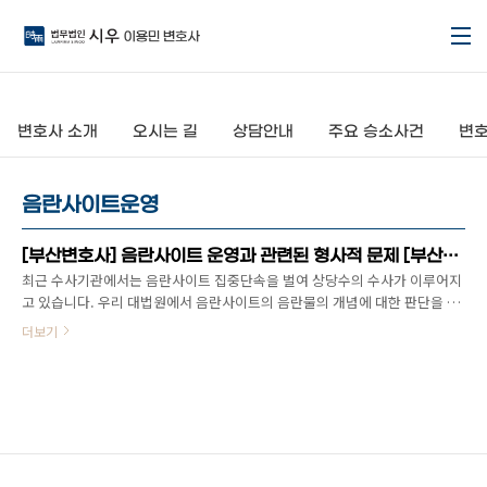
본문 바로가기
변호사 소개
오시는 길
상담안내
주요 승소사건
변호
음란사이트운영
[부산변호사] 음란사이트 운영과 관련된 형사적 문제 [부산형사전문변호사]
최근 수사기관에서는 음란사이트 집중단속을 벌여 상당수의 수사가 이루어지
고 있습니다. 우리 대법원에서 음란사이트의 음란물의 개념에 대한 판단을 한
적이 있습니다. 포르노그래피는 일반적으로 폭력적이고 잔인하며 어두운 분
더보기
위기 아래 생식기에 얽힌 사건들을 기계적으로 반복·구성하는 음란물의 일종
을 말합니다(대법원 1997. 12. 26, 선고, 97누11287 판결). 포르노그래피는
「정보통신망 이용촉진 및 정보보호 등에 관한 법률」의 불법정보에 해당되
어 유통이 금지되고 있습니다.누구든지 음란한 부호·문언·음향·화상 또는 영
상을 배포·판매임대하거나 공공연하게 전시하는 내용을 유통해서는 안 됩니
다(규제「정보통신망 이용촉진 및 정보보호 등에 관한 법률」 제44조의7제1
항제1호). 이를 위반하여 음란한 부호·문언·음향..