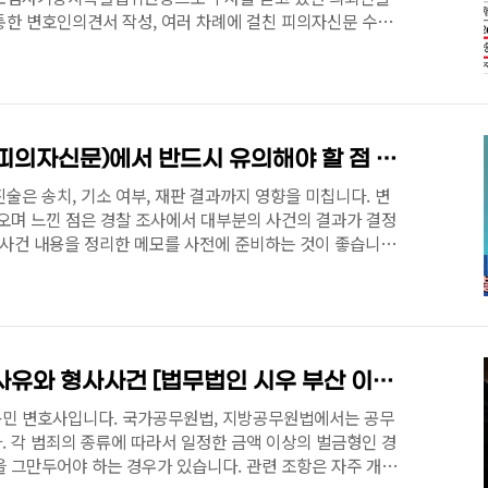
통한 변호인의견서 작성, 여러 차례에 걸친 피의자신문 수사
026. 3. 부산진경찰서는 의뢰인에 대하여 불송치결정, 즉
였습니다. 보험사기방지특별법위반 사건에서는 특히 다음과
 의심을 받으면 즉시 전문가의 도움을 받으세요. 보험사기방
일반 사기사건과 비교하여 수사 과정에서 특이사항이 많습니
황을 악화시킬 수 있습니다.모든 증거자료를 철저히 관리하
경찰 조사(고소인진술·피의자신문)에서 반드시 유의해야 할 점 [부산 형사전문변호사 법무법인 시우 부산 이용민 변호사]
술은 송치, 기소 여부, 재판 결과까지 영향을 미칩니다. 변
오며 느낀 점은 경찰 조사에서 대부분의 사건의 결과가 결정
. 사건 내용을 정리한 메모를 사전에 준비하는 것이 좋습니
 정보공개청구로 입수합시다) 2. 중요한 자료는 사전에 제출
출합시다. 3. 진술을 함에 있어서는 언제어디서누가무엇을어
 신빙성이 높습니다. 4. 진술은 경찰이 타이핑을 해서 기
무 빠르게 말하지 않도록 유의합시다. 5. 조서 열람시 사소
 문제가 없지만, 중요한 사항이 잘못 기재되지..
공무원 당연퇴직/결격사유와 형사사건 [법무법인 시우 부산 이용민 변호사]
민 변호사입니다. 국가공무원법, 지방공무원법에서는 공무
 각 범죄의 종류에 따라서 일정한 금액 이상의 벌금형인 경
 그만두어야 하는 경우가 있습니다. 관련 조항은 자주 개정