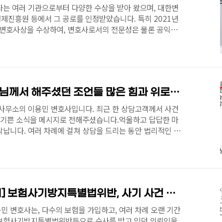
사는 여러 기관으로부터 다양한 수상을 받아 왔으며, 대한변
제진흥원 등에서 그 공로를 인정받았습니다. 특히 2021년
변호사상을 수상하여, 변호사로서의 전문성은 물론 공익적
평가받았습니다. 이용민 변호사는 2019년 2월 25일 대한
 수상하였습니다. 당시 대한변호사협회는 이용민 변호사
동을 활발히 수행하며, 인권옹호와 사회정의 실현이라는 변
행하고, 법률제도 개선에도 크게 기여하였다고 평가하였습니
을 넘어, 변호사로서 사회적 책임까지 성실히 실천해 왔음을
[상담후기] 그때 변호사님께서 해주셨던 조언들 많은 힘과 위로가 되었습니다. [법무법인 시우 부산 이용민 변호사]
 사무소의 이용민 변호사입니다. 최근 한 상담고객께서 사건
고 기쁜 소식을 메시지로 전해주셨습니다.억울하고 답답한 마
납니다. 여러 차례에 걸쳐 상담을 드리는 동안 법리적인 조
의뢰인의 마음을 보듬어 드리는 것 또한 중요한 역할이라 생
 변호사님께서 해주셨던 조언들이 많은 힘과 위로가 되었습
마디가 저에게는 그 무엇보다도 큰 보람과 힘이 됩니다. 앞으
에서 든든한 버팀목이 되어, 억울함을 풀고 일상을 되찾으실
겠습니다. 저희 법무법인 시우는 여러분의 입장에 서서..
[성공사례/형사/불송치] 보험사기방지특별법위반, 사기 사건 에서 불송치결정 [법무법인 시우 부산 이용민 변호사]
 변호사는, 다수의 보험을 가입하고, 여러 차례 오랜 기간
 보험사기방지특별법위반등으로 수사를 받고 있던 의뢰인을