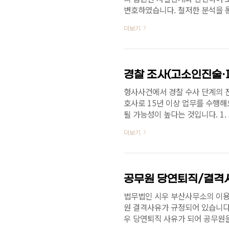
변호하였습니다. 철저한 분석을 
과정의 동행과정을 거쳤고, 결국 2
더보기
혐의가 없다는 취지로 판단을 하
같은 점이 중요합니다. 보험사기
지특별법은 처벌 수위가 높고, 
다. 혼자 해결하려다 오히려 상
세..
형사사건에서 경찰 수사 단계의 진
호사로 15년 이상 업무를 수행해
될 가능성이 높다는 것입니다. 1
다. (피의자라면 사전에 고소장을
더보기
하거나 적어도 조사 당일에는 제
떻게육하원칙 중심으로 진술해 주면
재하므로, 느린 것은 괜찮지만 너
한 오타는 수정하지 않아도 별달리
법무법인 시우 부산사무소의 이용
원 결격사유가 규정되어 있습니다.
우 당연퇴직 사유가 되어 공무원을