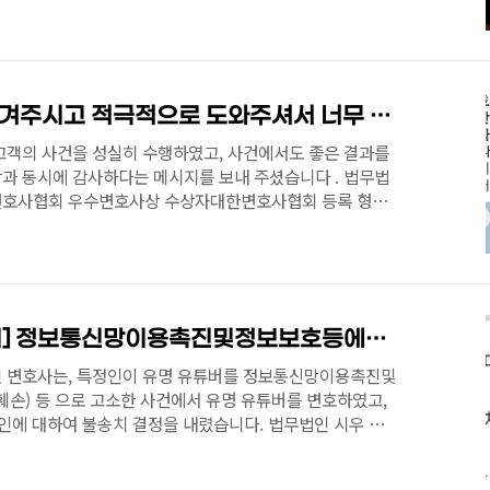
건에 연루된 경우 최대한 보수적인 입장에서 초동단계에서부
 📞 법무법인 시우 이용민 변호사 추천관련된 형사사건에 대
 필요하다면, 법무법인 시우 이용민 변호사께 연락해 보세
죄 등 좋은 결과를 얻고 있습니다. 대한변호사협회 우수변호
전화번호: 051-503-6699 / 010-7540-6..
[고객리뷰] 시간내서 챙겨주시고 적극적으로 도와주셔서 너무 감사드립니다 [법무법인 시우 부산 형사전문변호사 이용민]
고객의 사건을 성실히 수행하였고, 사건에서도 좋은 결과를
과 동시에 감사하다는 메시지를 보내 주셨습니다 . 법무법
변호사협회 우수변호사상 수상자대한변호사협회 등록 형사·
정확한 법률서비스를 제공합니다. 사건의뢰/법률상담(유료)
40-6939📧 ymlee@siwoolaw.kr
[성공사례/형사-불송치] 정보통신망이용촉진및정보보호등에관한법률위반(명예훼손) 등
 변호사는, 특정인이 유명 유튜버를 정보통신망이용촉진및
) 등 으로 고소한 사건에서 유명 유튜버를 변호하였고,
 의뢰인에 대하여 불송치 결정을 내렸습니다. 법무법인 시우 부산
 유명 유튜버, 인플루언서들의 사건을 진행하고 있습니다.
언제든지 연락주세요. 📞 법무법인 시우 부산 이용민 변호