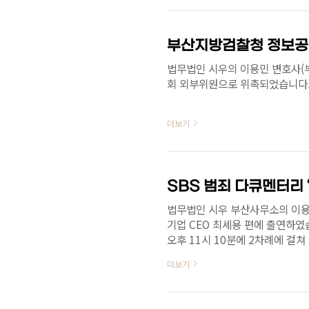
사대한변호사협회 등록 민사·형
쟁해결 경험 보유📱 051-503-6
바로가기
법무법인 시우의 이용민 변호사(부
회 외부위원으로 위촉되었습니다
더보기
법무법인 시우 부산사무소의 이용민
기업 CEO 최세용 편에 출연하였습니다
오후 11시 10분에 2차례에 걸쳐
https://v.daum.net/v/
더보기
민낯…'괴물의 시간' 11월1일 첫
작진이 만든 4부작 크라임 다큐멘터
시간'은 '그것이 알고 싶다' 제작진