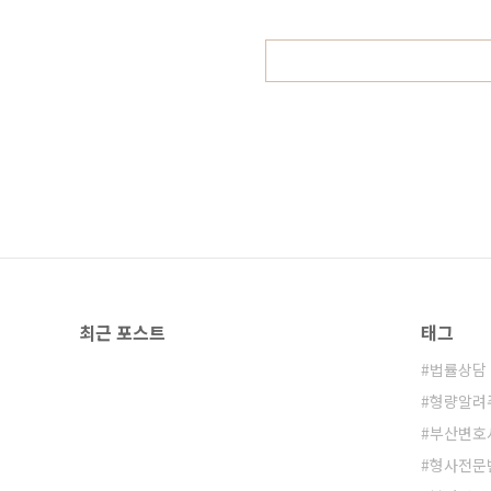
호사대한변호사협회 등록 형사전문
최근 포스트
태그
법률상담
형량알려
부산변호
형사전문