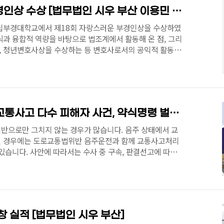
제18회 자랑스러운 부경인상 수상 [법무법인 시우 부산 이용민 변호사]
9. 국립부경대학교에서 제18회 자랑스러운 부경인상을 수상하였
과 융합적 역량을 바탕으로 법조계에서 활동해 온 점, 그리
 청년변호사상을 수상하는 등 변호사로서의 공익적 활동과
게 되었습니다. 개인적으로도 매우 영광스럽고, 모교로부터
한 의미가 있었습니다.
news2011/asp/newsbody.asp?
11.99099002712 국립부경대, 제11회 홈커밍데이 행사 개최
국립부경대학교총동창회(회장 박세호)는 지난 9일 실내체육
[성공사례/형사] 음주 교통사고 다수 피해자 사건, 약식명령 벌금형으로 종결 (부산지방법원 2026고약501XX 교통사고처리특례법위반(치상), 도로교통법(음주운전)
반으로만 그치지 않는 경우가 많습니다. 음주 상태에서 교
친 경우에는 도로교통법위반 음주운전과 함께 교통사고처리
있습니다. 사안에 따라서는 수사 중 구속, 판결선고에 따라
 대응이 매우 중요합니다. 이 사건은 법무법인 시우 부산사
사건으로, 의뢰인은 음주 상태에서 차량을 운전하던 중 교통
와 승객에게 상해가 발생하였고 중한 형사처벌 가능성도 상
변호사는 검찰에서 구공판 처분을 하여 의뢰인이 재판을 받
 형사처벌 수위를 어떻게 낮출 것인지, 의뢰인에게 불리한
창 실적 [법무법인 시우 부산]