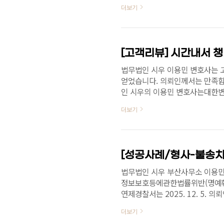
되는 편이므로, 공무원이 형사사
더보기
터 준비를 잘 해야 할 것입니다.
하여 전문적이고 체계적인 상담이
요. 많은 사건에서 혐의없음, 무
사상 수상민사·형사 전문 변호사로 등록
법무법인 시우 이용민 변호사는 
얻었습니다. 의뢰인께서는 만족함
인 시우의 이용민 변호사는대한
민사 전문변호사로서, 신속하고 
더보기
문의 051-503-6699 / 010-75
법무법인 시우 부산사무소 이용민
정보보호등에관한법률위반(명예훼손
연제경찰서는 2025. 12. 5.
사무소의 이용민 변호사는 다양한
더보기
법률적 문제로 고민하고 계시다면 