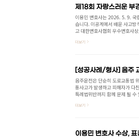
이용민 변호사는 2026. 5. 
습니다. 이공계에서 배운 사고방식
고 대한변호사협회 우수변호사상,
전문성을 인정받아 이번 상을 받
더보기
받는 상이라는 점에서 더욱 특별
https://www.kookje.co.kr/
code=0300&key=202605
국립부경대학교(총장 배상훈)와 
관에서 제11회 홈커밍..
음주운전은 단순히 도로교통법 위
통사고가 발생하고 피해자가 다
특례법위반까지 함께 문제 될 수 
실형선고로도 이어질 수 있어 초기
더보기
무소의 이용민 변호사가 변호한 
사고를 일으켜 상대 차량 운전자
당했던 사건이었습니다. 이용민 
을 가능성을 어떻게 낮출 것인지,
이용민 변호사 수상, 표
양형 요소를 ..