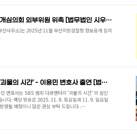
사 전문변호사대한변호사협회 우수변호사상 수상풍부한 분
699📧 ymlee@siwoolaw.kr🎥 유튜브: 부산변호사TV
부산지방검찰청 정보공개심의회 외부위원 위촉 [법무법인 시우 부산 이용민 변호사]
산사무소)는 2025년 11월 부산지방검찰청 정보공개 심의
.
SBS 범죄 다큐멘터리 ‘괴물의 시간’ - 이용민 변호사 출연 [법무법인 시우 부산사무소]
 변호사는 SBS 범죄 다큐멘터리 '괴물의 시간' 의 살인
. 해당 방송은 2025. 11. 8. 토요일과 11. 9. 일요일
 방영될 예정이니 많은 관심 부탁 드립니다 .
20251015194413365 '그알' 제작진 파헤친 이춘재・최세용의
 방송[스포츠한국 김현희 기자] SBS '그것이 알고 싶다' 제
리 '괴물의 시간'이 오는 11월1일 첫 공개된다. '괴물의
이 만난 최악의v.daum.net ⚖️ 법무법인 시우 이용민 변