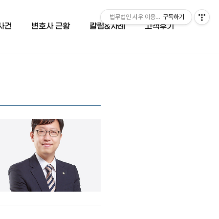
법무법인 시우 이용민 변호사 (051-503-66
구독하기
사건
변호사 근황
칼럼&사례
고객후기