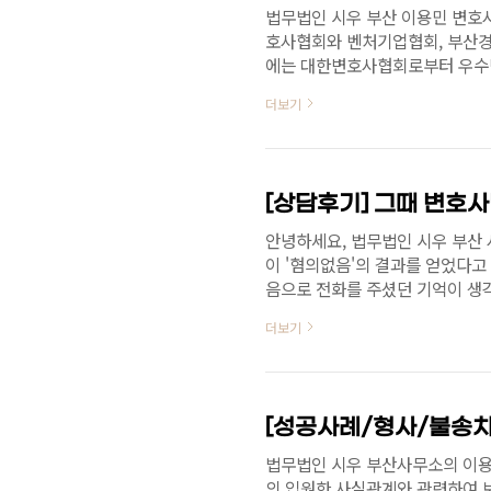
법무법인 시우 부산 이용민 변호
호사협회와 벤처기업협회, 부산경
에는 대한변호사협회로부터 우수
역할과 제도 개선 노력까지 높이 
더보기
변호사협회로부터 청년변호사상을
가 청년변호사로서 인권과 공익활
호사의 공익적 사명을 충실히 이
다. 이는 단순히 사건 수행 능력
보여주는 의미 ..
안녕하세요, 법무법인 시우 부산
이 '혐의없음'의 결과를 얻었다
음으로 전화를 주셨던 기억이 생각
언뿐만 아니라, 불안 속에 계신 
더보기
각하며 최선을 다했습니다."그때
니다." 고객께서 남겨주신 이 한
로도 저는 저의 모든 의뢰인의 곁
수 있도록 묵묵히 제 자리를 지키
법무법인 시우 부산사무소의 이용민
의 입원한 사실관계와 관련하여