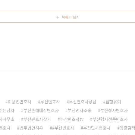
변호..
목록 더보기
이용민변호사
부산변호사
부산변호사상담
집행유예
주는남자
부산손해배상변호사
부산민사소송
부산형사변호사
사사무소
부산변호사찾기
부산변호사tv
부산형사전문변호사
변호사
법무법인시우
#부산변호사
부산민사변호사
형량검