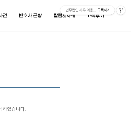
법무법인 시우 이용민 변호사 (051-503-66
구독하기
사건
변호사 근황
칼럼&사례
고객후기
참석하였습니다.